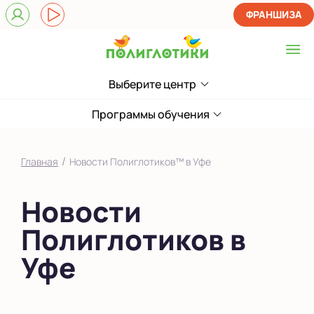
ФРАНШИЗА
Выберите центр
Выберите центр
на Бакалинской
Программы обучения
Показать на карте
/
Главная
Новости Полиглотиков™ в Уфе
Выбрать другой город
Новости
Полиглотиков в
Уфе