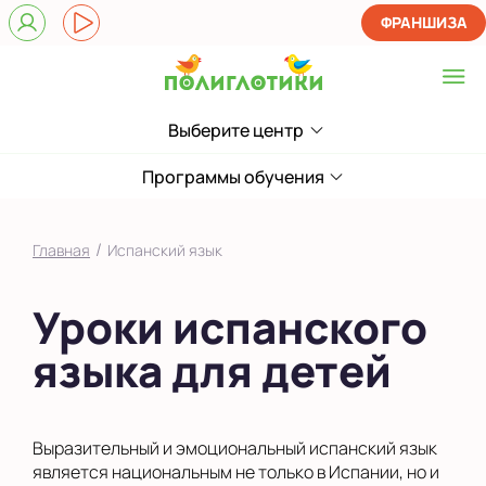
ФРАНШИЗА
Выберите центр
Выберите центр
на Бакалинской
Программы обучения
Показать на карте
/
Главная
Испанский язык
Выбрать другой город
Уроки испанского
языка для детей
Выразительный и эмоциональный испанский язык
является национальным не только в Испании, но и