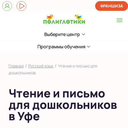
ФРАНШИЗА
Выберите центр
Выберите центр
на Бакалинской
Программы обучения
Показать на карте
/
/
Главная
Русский язык
Чтение и письмо для
Выбрать другой город
дошкольников
Чтение и письмо
для дошкольников
в Уфе