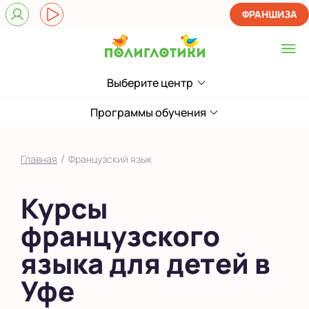
ФРАНШИЗА
Выберите центр
Выберите центр
на Бакалинской
Программы обучения
Показать на карте
/
Главная
Французский язык
Выбрать другой город
Курсы
французского
языка для детей в
Уфе