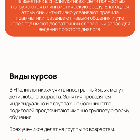
На занятиях в «Полиглотиках» дети полностью
погружаются в лингвистическую среду. Благодаря
этому они интуитивно усваивают правила
грамматики, развивают навыки общения и уже
через год имеют достаточный словарный запас для
ведения простого диалога.
Виды курсов
В «Полиглотиках» учить иностранный язык могут
дети любого возраста. Занятия проводятся
индивидуально и в группах, но большинство
родителей предпочитают именно групповую форму
обучения.
Всех учеников делят на группы по возрастам: