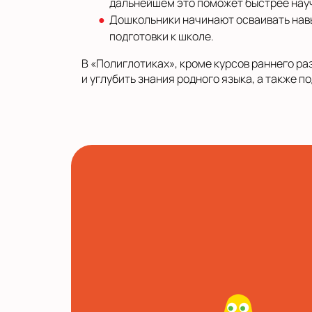
дальнейшем это поможет быстрее науч
Дошкольники начинают осваивать навык
подготовки к школе.
В «Полиглотиках», кроме курсов раннего ра
и углубить знания родного языка, а также п