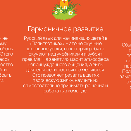
Гармоничное развитие
– не
Русский язык для начинающих детей в
ому
«Полиглотиках» – это не скучные
Обы
любовь
школьные уроки, на которых ребята
т
 Этого
скучают над учебниками и зубрят
п
лассы
правила. На занятиях царит атмосфера
та
чество
непринужденного общения, а виды
па
йти
деятельности постоянно меняются.
Пол
брать
Это позволяет развить в детях
заме
и.
творческую жилку, научить их
а
самостоятельно принимать решения и
работать в команде.