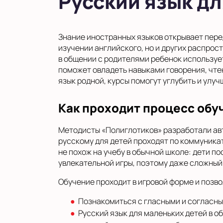
Русский язык дл
Знание иностранных языков открывает перед
изучении английского, но и других распрост
в общении с родителями ребенок использует
поможет овладеть навыками говорения, чтен
язык родной, курсы помогут углубить и улуч
Как проходит процесс обу
Методисты «Полиглотиков» разработали авт
русскому для детей проходят по коммуника
не похож на учебу в обычной школе: дети п
увлекательной игры, поэтому даже сложный 
Обучение проходит в игровой форме и позво
Познакомиться с гласными и согласным
Русский язык для маленьких детей в о