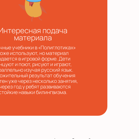
Интересная подача
материала
чные учебники в «Полиглотиках»
оже используют, но материал
одается в игровой форме. Дети
нцуют и поют, рисуют и играют,
раллельно изучая русский язык.
ожительный результат обучения
тен уже через несколько занятия,
 через год у ребят развиваются
стойкие навыки билингвизма.