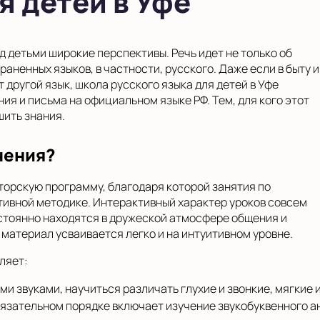
я детей в Уфе
 детьми широкие перспективы. Речь идет не только об
раненных языков, в частности, русского. Даже если в быту и
 другой язык, школа русского языка для детей в Уфе
ия и письма на официальном языке РФ. Тем, для кого этот
шить знания.
чения?
орскую программу, благодаря которой занятия по
тивной методике. Интерактивный характер уроков совсем
остоянно находятся в дружеской атмосфере общения и
материал усваивается легко и на интуитивном уровне.
ляет:
и звуками, научиться различать глухие и звонкие, мягкие 
бязательном порядке включает изучение звукобуквенного а