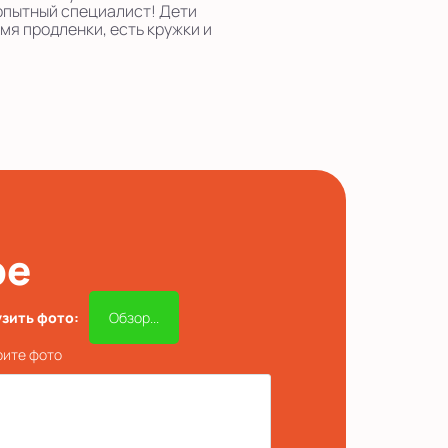
 опытный специалист! Дети
мя продленки, есть кружки и
ре
узить фото:
Обзор...
ите фото