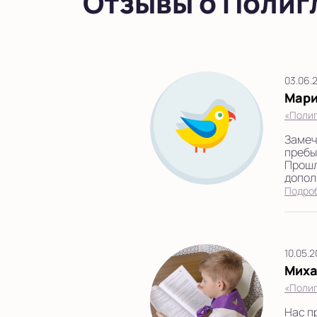
Отзывы о Полиг
03.06.
Мари
«Полиг
Замеч
пребы
Прошл
допол
Подро
10.05.
Миха
«Полиг
Нас п