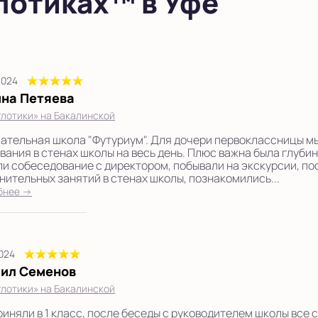
лотиках™ в Уфе
2024
на Петяева
лотики» на Бакалинской
ательная школа "Футуриум". Для дочери первоклассницы м
вания в стенах школы на весь день. Плюс важна была глубин
и собеседование с директором, побывали на экскурсии, п
нительных занятий в стенах школы, познакомились...
бнее →
2024
ил Семенов
лотики» на Бакалинской
риняли в 1 класс, после беседы с руководителем школы все 