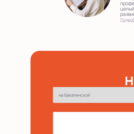
профе
целый
развив
Подро
Н