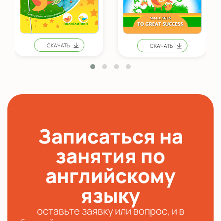
Записаться на
занятия по
английскому
языку
оставьте заявку или вопрос, и в