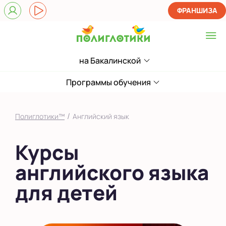
ФРАНШИЗА
на Бакалинской
Выберите центр
на Бакалинской
Программы обучения
Показать на карте
/
Полиглотики™
Английский язык
Выбрать другой город
Курсы
английского языка
для детей