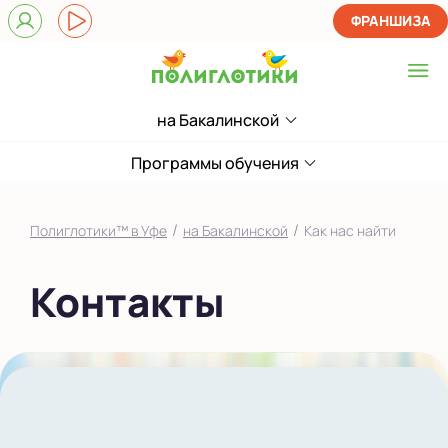
ФРАНШИЗА
на Бакалинской
Выберите центр
на Бакалинской
Программы обучения
Показать на карте
/
/
Полиглотики™ в Уфе
на Бакалинской
Как нас найти
Выбрать другой город
Контакты